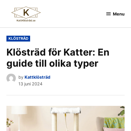
Skip
to
Menu
Kattklösträd
content
POSTED
KLÖSTRÄD
IN
Klösträd för Katter: En
guide till olika typer
by
Kattklösträd
13 juni 2024